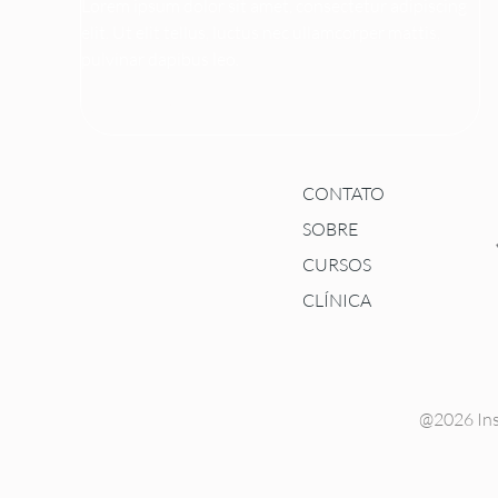
Lorem ipsum dolor sit amet, consectetur adipiscing
elit. Ut elit tellus, luctus nec ullamcorper mattis,
pulvinar dapibus leo.
Saiba mais
CONTATO
SOBRE
CURSOS
CLÍNICA
@2026 Ins