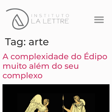
Formação em Psicanálise
Psicanálise com Crianças
A Escuta que Falta
Tag:
arte
A complexidade do Édipo
muito além do seu
complexo