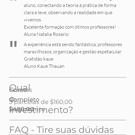
"
aluno, conectando a teoria à prática de forma
clara e leve, observando a realidade em que
vivemos.
Excelente formação com ótimos professores!
Aluna Natalia Rosario
"
A experiência está sendo fantástica, professores
maravilhosos, organização e gestão espetacular.
Gratidão kaue
Aluno Kaue Thauan
Qual
Curso
Formas
o
Completo
de
3 parcelas de $160,00
investimento?
$480,00
Pagamento
FAQ - Tire suas dúvidas