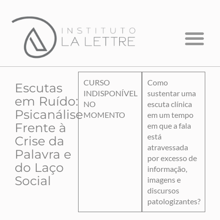
Formação em Psicanálise
Psicanálise com Crianças
A Escuta que Falta
CURSO
Como
Escutas
INDISPONÍVEL
sustentar uma
em Ruído:
NO
escuta clínica
Psicanálise
MOMENTO
em um tempo
Frente à
em que a fala
está
Crise da
atravessada
Palavra e
por excesso de
do Laço
informação,
Social
imagens e
discursos
patologizantes?