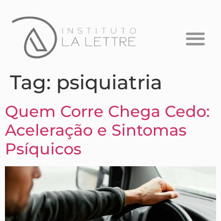
Formação em Psicanálise
Psicanálise com Crianças
A Escuta que Falta
Tag:
psiquiatria
Quem Corre Chega Cedo:
Aceleração e Sintomas
Psíquicos