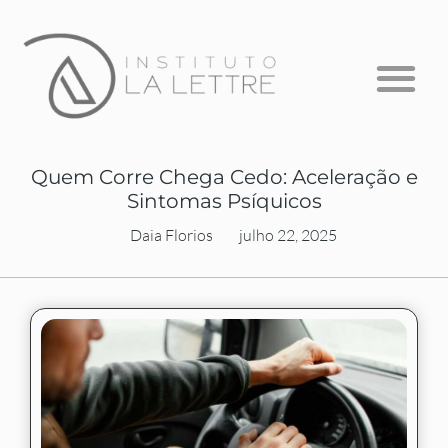
Formação em Psicanálise
Psicanálise com Crianças
A Escuta que Falta
Quem Corre Chega Cedo: Aceleração e
Sintomas Psíquicos
Daia Florios
julho 22, 2025