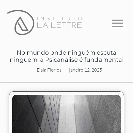
Formação em Psicanálise
Psicanálise com Crianças
A Escuta que Falta
No mundo onde ninguém escuta
ninguém, a Psicanálise é fundamental
Daia Florios
janeiro 12, 2025