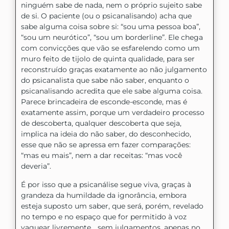
ninguém sabe de nada, nem o próprio sujeito sabe
de si. O paciente (ou o psicanalisando) acha que
sabe alguma coisa sobre si: “sou uma pessoa boa”,
“sou um neurótico”, “sou um borderline”. Ele chega
com convicções que vão se esfarelendo como um
muro feito de tijolo de quinta qualidade, para ser
reconstruído graças exatamente ao não julgamento
do psicanalista que sabe não saber, enquanto o
psicanalisando acredita que ele sabe alguma coisa.
Parece brincadeira de esconde-esconde, mas é
exatamente assim, porque um verdadeiro processo
de descoberta, qualquer descoberta que seja,
implica na ideia do não saber, do desconhecido,
esse que não se apressa em fazer comparações:
“mas eu mais”, nem a dar receitas: “mas você
deveria”.
É por isso que a psicanálise segue viva, graças à
grandeza da humildade da ignorância, embora
esteja suposto um saber, que será, porém, revelado
no tempo e no espaço que for permitido à voz
vaguear livremente… sem julgamentos, apenas no