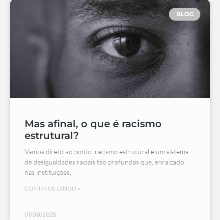
BLOG
Mas afinal, o que é racismo
estrutural?
Vamos direto ao ponto: racismo estrutural é um sistema
de desigualdades raciais tão profundas que, enraizado
nas instituições,
CONTINUE LENDO »
01/08/2025