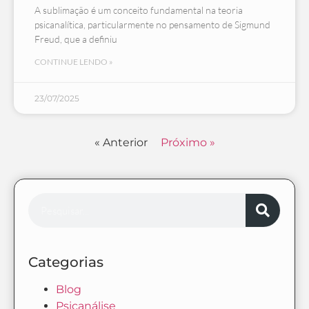
A sublimação é um conceito fundamental na teoria
psicanalítica, particularmente no pensamento de Sigmund
Freud, que a definiu
CONTINUE LENDO »
23/07/2025
« Anterior
Próximo »
Categorias
Blog
Psicanálise