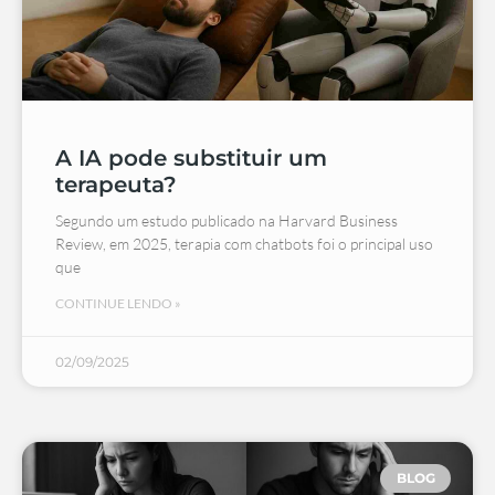
A IA pode substituir um
terapeuta?
Segundo um estudo publicado na Harvard Business
Review, em 2025, terapia com chatbots foi o principal uso
que
CONTINUE LENDO »
02/09/2025
BLOG