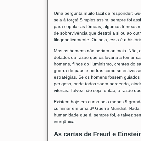
Uma pergunta muito fácil de responder: Gu
seja à força! Simples assim, sempre foi a
para copular as fêmeas, algumas fêmeas ma
de sobrevivência que destroi a si ou ao ou
filogeneticamente. Ou seja, essa é a histór
Mas os homens não seriam animais. Não, a
dotados da razão que os levaria a tomar s
homens, filhos do Iluminismo, crentes do 
guerra de paus e pedras como se estivess
estratégias. Se os homens fossem guiados 
perigoso, onde todos saem perdendo, aind
vitórias. Talvez não seja, então, a razão qu
Existem hoje em curso pelo menos 9 grande
culminar em uma 3ª Guerra Mundial. Nada ma
humanidade que é, sempre foi, e talvez s
inorgânica.
As cartas de Freud e Einstei