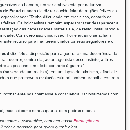
 agressivas do homem, um ser ambivalente por natureza.
ia de Freud
quando ele diz ter ouvido falar de regiões felizes da
gressividade: “Tenho dificuldade em crer nisso, gostaria de
as felizes. Os bolchevistas também esperam fazer desaparecer a
atisfação das necessidades materiais e, de resto, instaurando a
nidade. Considero isso uma ilusão. Por enquanto se acham
tante recurso para manterem unidos os seus seguidores é o
reud diz:
“Se a disposição para a guerra é uma decorrência do
ural recorrer, contra ela, ao antagonista desse instinto, a Eros.
re as pessoas tem efeito contrário à guerra.”
a (na verdade um realista) tem um lapso de otimismo, afinal ele
“tudo o que promove a evolução cultural também trabalha contra a
o inconsciente nos chamasse à consciência: racionalizemos com
ial, mas sei como será a quarta: com pedras e paus.”
ade sobre a psicanálise, conheça nossa
Formação em
lhedor e pensado para quem quer ir além.