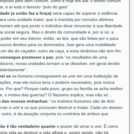
ja imposto pelo bem comum, como é hoje em dia: o direito comum
r, e aí está o famoso “pulo do gato”.
de (a união faz a força)
seria capaz de superar a violência
ara uma unidade maior, que é mantida por vínculos afetivos
nariam até que ponto o indivíduo deve renunciar à sua liberdade
social segura. Mas o direito da comunidade é, por si só, a
oder em seu interior, então, as leis, que são feitas por e para
ucos direitos para os dominados. Isso gera uma mobilidade
 um dia do caçador, outro da caça, e essa dinâmica não tem fim.
o consegue promover a paz
, pois “os resultados de uma
ouros; novas unidades tornam a se dissolver, em geral devido
violentamente”.
vel se
os homens conseguissem se unir em uma instituição de
ações, mas ela nunca teria o poderio necessário, pois nunca
s. Por que? Porque cada povo, grupo ou família se acha melhor
ste, o motivo das guerras? O Nazismo explica, mas não só…
m das nossas entranhas:
“os instintos humanos são de dois
rvar e unir e os que procuram destruir e matar. Cada um desses
 o outro, é da atuação conjunta ou contrária de ambos que
ção é tão verdadeiro quanto
o prazer de amar e unir. É como
pria vida ao destruir a vida alheia e, assim sendo, não há