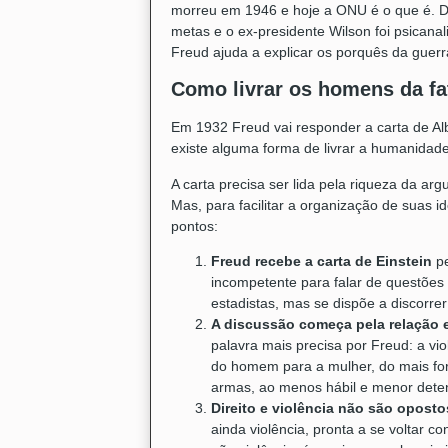
morreu em 1946 e hoje a ONU é o que é. D
metas e o ex-presidente Wilson foi psicana
Freud ajuda a explicar os porquês da guerr
Como livrar os homens da fa
Em 1932 Freud vai responder a carta de Alb
existe alguma forma de livrar a humanida
A carta precisa ser lida pela riqueza da arg
Mas, para facilitar a organização de suas i
pontos:
Freud recebe a carta de Einstein
pe
incompetente para falar de questões 
estadistas, mas se dispõe a discorre
A discussão começa pela relação e
palavra mais precisa por Freud: a vio
do homem para a mulher, do mais fort
armas, ao menos hábil e menor deten
Direito e violência não são oposto
ainda violência, pronta a se voltar co