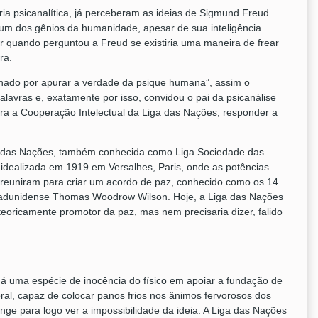
ria psicanalítica, já perceberam as ideias de Sigmund Freud
 um dos gênios da humanidade, apesar de sua inteligência
ber quando perguntou a Freud se existiria uma maneira de frear
ra.
onado por apurar a verdade da psique humana”, assim o
lavras e, exatamente por isso, convidou o pai da psicanálise
ara a Cooperação Intelectual da Liga das Nações, responder a
iga das Nações, também conhecida como Liga Sociedade das
 idealizada em 1919 em Versalhes, Paris, onde as potências
 reuniram para criar um acordo de paz, conhecido como os 14
stadunidense Thomas Woodrow Wilson. Hoje, a Liga das Nações
eoricamente promotor da paz, mas nem precisaria dizer, falido
há uma espécie de inocência do físico em apoiar a fundação de
al, capaz de colocar panos frios nos ânimos fervorosos dos
nge para logo ver a impossibilidade da ideia. A Liga das Nações