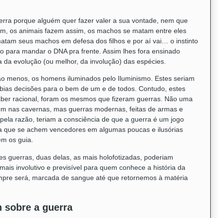
erra porque alguém quer fazer valer a sua vontade, nem que
ssim, os animais fazem assim, os machos se matam entre eles
tam seus machos em defesa dos filhos e por aí vai… o instinto
tro para mandar o DNA pra frente. Assim lhes fora ensinado
ia da evolução (ou melhor, da involução) das espécies.
o menos, os homens iluminados pelo Iluminismo. Estes seriam
ábias decisões para o bem de um e de todos. Contudo, estes
saber racional, foram os mesmos que fizeram guerras. Não uma
em nas cavernas, mas guerras modernas, feitas de armas e
pela razão, teriam a consciência de que a guerra é um jogo
a que se achem vencedores em algumas poucas e ilusórias
em os guia.
s guerras, duas delas, as mais holofotizadas, poderiam
is involutivo e previsível para quem conhece a história da
empre será, marcada de sangue até que retornemos à matéria
n sobre a guerra