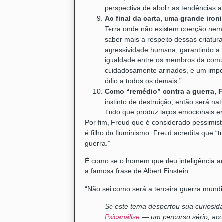
perspectiva de abolir as tendências
Ao final da carta, uma grande iron
Terra onde não existem coerção nem a
saber mais a respeito dessas criatur
agressividade humana, garantindo a s
igualdade entre os membros da comu
cuidadosamente armados, e um impor
ódio a todos os demais.”
Como “remédio” contra a guerra, F
instinto de destruição, então será nat
Tudo que produz laços emocionais ent
Por fim, Freud que é considerado pessimist
é filho do Iluminismo. Freud acredita que 
guerra.”
É como se o homem que deu inteligência a
a famosa frase de Albert Einstein:
“Não sei como será a terceira guerra mund
Se este tema despertou sua curiosid
Psicanálise
— um percurso sério, aco