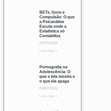
Últimas notícias...
BETs, Gozo e
Compulsão: O que
a Psicanálise
Escuta onde a
Estatística só
Contabiliza
03/07/2026
Leia mais »
Pornografia na
Adolescência: O
que a tela mostra e
o que ela apaga
03/07/2026
Leia mais »