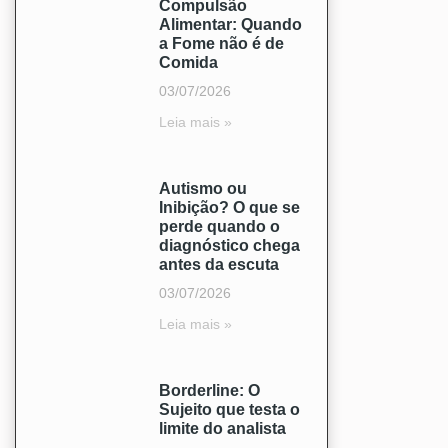
Compulsão
Alimentar: Quando
a Fome não é de
Comida
03/07/2026
Leia mais »
Autismo ou
Inibição? O que se
perde quando o
diagnóstico chega
antes da escuta
03/07/2026
Leia mais »
Borderline: O
Sujeito que testa o
limite do analista