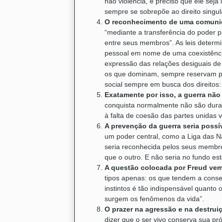
não violência, é preciso que ele se
sempre se sobrepõe ao direito singula
O reconhecimento de uma comunida
“mediante a transferência do poder p
entre seus membros”. As leis determi
pessoal em nome de uma coexistência 
expressão das relações desiguais de p
os que dominam, sempre reservam po
social sempre em busca dos direitos:
Exatamente por isso, a guerra nã
conquista normalmente não são durad
à falta de coesão das partes unidas 
A prevenção da guerra seria possí
um poder central, como a Liga das N
seria reconhecida pelos seus membro
que o outro. E não seria no fundo e
A questão colocada por Freud ve
tipos apenas: os que tendem a conse
instintos é tão indispensável quanto
surgem os fenômenos da vida”.
O prazer na agressão e na destrui
dizer que o ser vivo conserva sua pró