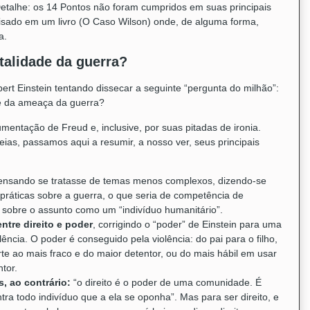
etalhe: os 14 Pontos não foram cumpridos em suas principais
lisado em um livro (O Caso Wilson) onde, de alguma forma,
a.
talidade da guerra?
ert Einstein tentando dissecar a seguinte “pergunta do milhão”:
de da ameaça da guerra?
umentação de Freud e, inclusive, por suas pitadas de ironia.
deias, passamos aqui a resumir, a nosso ver, seus principais
nsando se tratasse de temas menos complexos, dizendo-se
práticas sobre a guerra, o que seria de competência de
r sobre o assunto como um “indivíduo humanitário”.
ntre direito e poder
, corrigindo o “poder” de Einstein para uma
lência. O poder é conseguido pela violência: do pai para o filho,
e ao mais fraco e do maior detentor, ou do mais hábil em usar
tor.
s, ao contrário:
“o direito é o poder de uma comunidade. É
ntra todo indivíduo que a ela se oponha”. Mas para ser direito, e