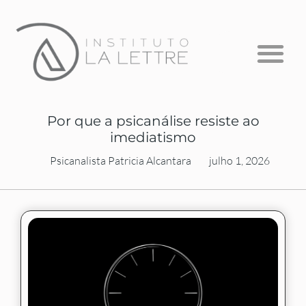
Formação em Psicanálise
Psicanálise com Crianças
A Escuta que Falta
Por que a psicanálise resiste ao
imediatismo
Psicanalista Patricia Alcantara
julho 1, 2026