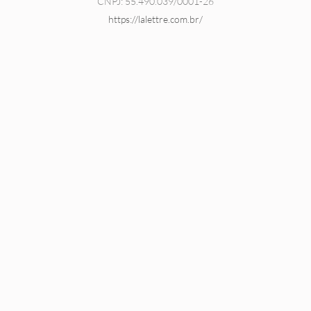
CNPJ: 55.490.039/0001-26
https://lalettre.com.br/