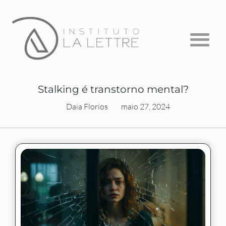
Formação em Psicanálise
Psicanálise com Crianças
A Escuta que Falta
Stalking é transtorno mental?
Daia Florios
maio 27, 2024