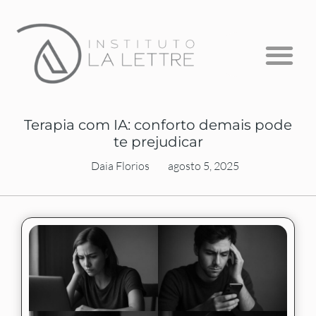
Formação em Psicanálise
Psicanálise com Crianças
A Escuta que Falta
Terapia com IA: conforto demais pode
te prejudicar
Daia Florios
agosto 5, 2025