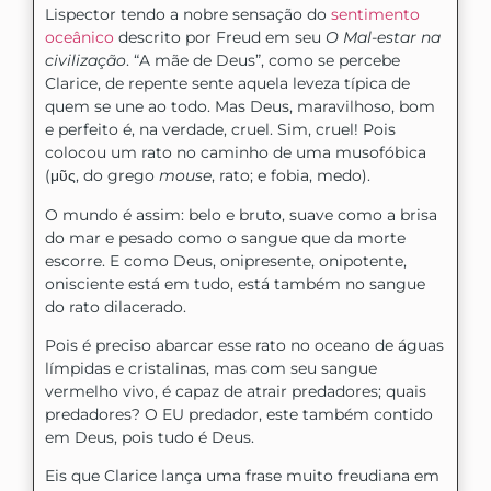
Lispector tendo a nobre sensação do
sentimento
oceânico
descrito por Freud em seu
O
Mal-estar na
civilização
. “A mãe de Deus”, como se percebe
Clarice, de repente sente aquela leveza típica de
quem se une ao todo. Mas Deus, maravilhoso, bom
e perfeito é, na verdade, cruel. Sim, cruel! Pois
colocou um rato no caminho de uma musofóbica
(μῦς, do grego
mouse
, rato; e fobia, medo).
O mundo é assim: belo e bruto, suave como a brisa
do mar e pesado como o sangue que da morte
escorre. E como Deus, onipresente, onipotente,
onisciente está em tudo, está também no sangue
do rato dilacerado.
Pois é preciso abarcar esse rato no oceano de águas
límpidas e cristalinas, mas com seu sangue
vermelho vivo, é capaz de atrair predadores; quais
predadores? O EU predador, este também contido
em Deus, pois tudo é Deus.
Eis que Clarice lança uma frase muito freudiana em