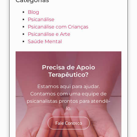
Categorias
Blog
Psicanálise
Psicanálise com Crianças
Psicanálise e Arte
Saúde Mental
Precisa de Apoio
Terapêutico?
Estamos aqui para ajudar.
Contamos com uma equipe de
psicanalistas prontos para atendê-
lo.
Fale Conosco