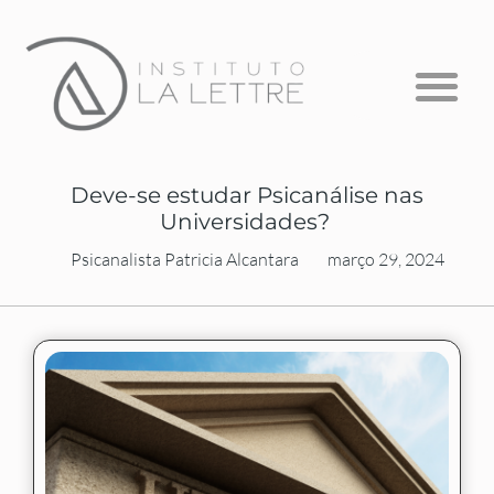
Formação em Psicanálise
Psicanálise com Crianças
A Escuta que Falta
Deve-se estudar Psicanálise nas
Universidades?
Psicanalista Patricia Alcantara
março 29, 2024