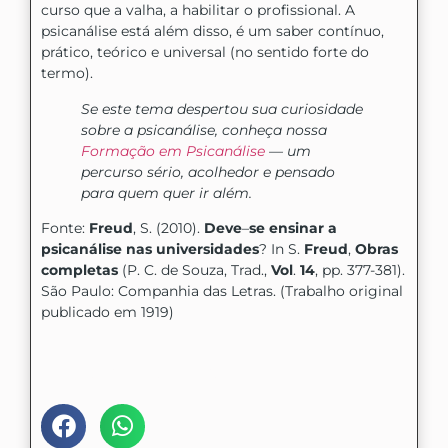
curso que a valha, a habilitar o profissional. A
psicanálise está além disso, é um saber contínuo,
prático, teórico e universal (no sentido forte do
termo).
Se este tema despertou sua curiosidade
sobre a psicanálise, conheça nossa
Formação em Psicanálise
— um
percurso sério, acolhedor e pensado
para quem quer ir além.
Fonte:
Freud
, S. (2010).
Deve
–
se ensinar a
psicanálise nas universidades
? In S.
Freud
,
Obras
completas
(P. C. de Souza, Trad.,
Vol
.
14
, pp. 377-381).
São Paulo: Companhia das Letras. (Trabalho original
publicado em 1919)
Compartilhe nas mídias: