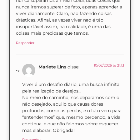
nunca superamos a melancolia, duas coisas que
nunca iremos superar de fato, apenas aprender a
viver diariamente. Claro, nao fazendo coisas
drásticas. Afinal, as vezes viver nao é tão
insuportável assim, na realidade, é uma das
coisas mais preciosas que temos.
Responder
10/02/2026 às 21:13
Marlete Lins
disse:
Viver é um desafio diário, uma busca infinita
pela realização de desejos…
No meio do caminho, nos deparamos com o
não desejado, aquilo que causa dores
profundas, como as perdas; e o luto vem para
“entendermos” que, mesmo perdendo, a vida
continua, e que não falomos sobre esquecer,
mas elaborar. Obrigada!
Responder