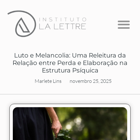
Formação em Psicanálise
Psicanálise com Crianças
A Escuta que Falta
Luto e Melancolia: Uma Releitura da
Relação entre Perda e Elaboração na
Estrutura Psíquica
Marlete Lins
novembro 25, 2025