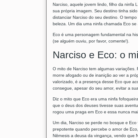
Narciso, aquele jovem lindo, filho da ninfa 
sua própria imagem. Seu destino tinha sido
distanciar Narciso do seu destino. O temp
beleza. Um dia uma ninfa chamada Eco se 
Eco é uma personagem fundamental na histó
(se alguém ouviu, por favor, comente!).
Narciso e Eco: o mi
O mito de Narciso tem algumas variações. P
morre afogado ou de inanição ao ver a pró
valorizado, é a presença desse Eco que 
consegue, apesar do seu amor, evitar a su
Diz o mito que Eco era uma ninfa fofoquei
que o deus dos deuses tivesse suas aventur
rogou uma praga em Eco e essa nunca mais 
Um dia, Narciso se perde no bosque e Eco v
prepotente quando percebe o amor de Eco, 
Nêmesis a deusa da vingança, vendo que N