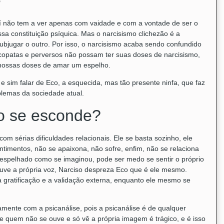
ê
aí não tem a ver apenas com vaidade e com a vontade de ser o
sa constituição psíquica. Mas o narcisismo clichezão é a
ubjugar o outro. Por isso, o narcisismo acaba sendo confundido
copatas e perversos não possam ter suas doses de narcisismo,
nossas doses de amar um espelho.
e sim falar de Eco, a esquecida, mas tão presente ninfa, que faz
lemas da sociedade atual.
o se esconde?
com sérias dificuldades relacionais. Ele se basta sozinho, ele
sentimentos, não se apaixona, não sofre, enfim, não se relaciona
espelhado como se imaginou, pode ser medo se sentir o próprio
ouve a própria voz, Narciso despreza Eco que é ele mesmo.
gratificação e a validação externa, enquanto ele mesmo se
amente com a psicanálise, pois a psicanálise é de qualquer
e quem não se ouve e só vê a própria imagem é trágico, e é isso