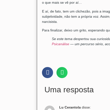
o que mais se vê por aí…
E aí, de fato, tem um clichezão, pois a im
subjetividade, não tem a própria voz. Assi
narcisista.
Para finalizar, deixo um grito, esperando q
Se este tema despertou sua curiosid
Psicanálise
— um percurso sério, aco
Compartilhe nas mídias:
Uma resposta
Lu Cerantola
disse: