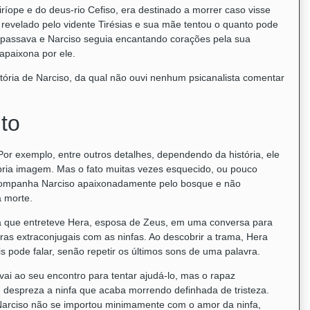
Liríope e do deus-rio Cefiso, era destinado a morrer caso visse
 revelado pelo vidente Tirésias e sua mãe tentou o quanto pode
o passava e Narciso seguia encantando corações pela sua
apaixona por ele.
ria de Narciso, da qual não ouvi nenhum psicanalista comentar
to
or exemplo, entre outros detalhes, dependendo da história, ele
pria imagem. Mas o fato muitas vezes esquecido, ou pouco
acompanha Narciso apaixonadamente pelo bosque e não
a morte.
ra que entreteve Hera, esposa de Zeus, em uma conversa para
as extraconjugais com as ninfas. Ao descobrir a trama, Hera
pode falar, senão repetir os últimos sons de uma palavra.
ai ao seu encontro para tentar ajudá-lo, mas o rapaz
despreza a ninfa que acaba morrendo definhada de tristeza.
arciso não se importou minimamente com o amor da ninfa,