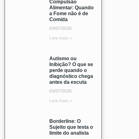
Compulsão
Alimentar: Quando
a Fome não é de
Comida
03/07/2026
Leia mais »
Autismo ou
Inibição? O que se
perde quando o
diagnóstico chega
antes da escuta
03/07/2026
Leia mais »
Borderline: O
Sujeito que testa o
limite do analista