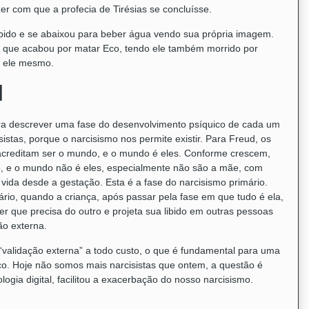
zer com que a profecia de Tirésias se concluísse.
mpido e se abaixou para beber água vendo sua própria imagem.
 que acabou por matar Eco, tendo ele também morrido por
r ele mesmo.
d
ara descrever uma fase do desenvolvimento psíquico de cada um
istas, porque o narcisismo nos permite existir. Para Freud, os
acreditam ser o mundo, e o mundo é eles. Conforme crescem,
 e o mundo não é eles, especialmente não são a mãe, com
ida desde a gestação. Esta é a fase do narcisismo primário.
rio, quando a criança, após passar pela fase em que tudo é ela,
r que precisa do outro e projeta sua libido em outras pessoas
ão externa.
 “validação externa” a todo custo, o que é fundamental para uma
co. Hoje não somos mais narcisistas que ontem, a questão é
ologia digital, facilitou a exacerbação do nosso narcisismo.