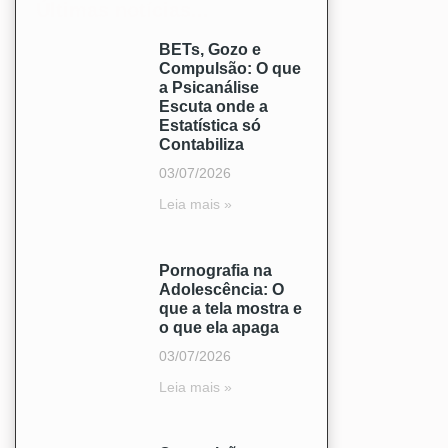
Últimas notícias...
BETs, Gozo e
Compulsão: O que
a Psicanálise
Escuta onde a
Estatística só
Contabiliza
03/07/2026
Leia mais »
Pornografia na
Adolescência: O
que a tela mostra e
o que ela apaga
03/07/2026
Leia mais »