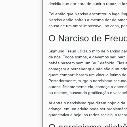
decidiu que era hora de punir o rapaz, e fa
Foi então que Narciso encontrou o lago lí
Narciso então sofreu a mesma dor de amor
causa de um amor impossível, no caso, po
O Narciso de Freu
Sigmund Freud utiliza o mito de Narciso p
de nós. Todos somos, e devemos ser, narcis
bebês nascem sem um “eu” definido. Eles 
começam a perceber que não são o mundo,
quem compartilharam um vínculo íntimo de v
Posteriormente, surge o narcisismo secundá
autossuficientemente ela, começa a entende
ou objetos, buscando gratificação e validaç
Aí entra o narcisismo que dizem hoje: o da
criança; em um adulto pode ser problemáti
quantitativa e hoje, as redes sociais, a tecn