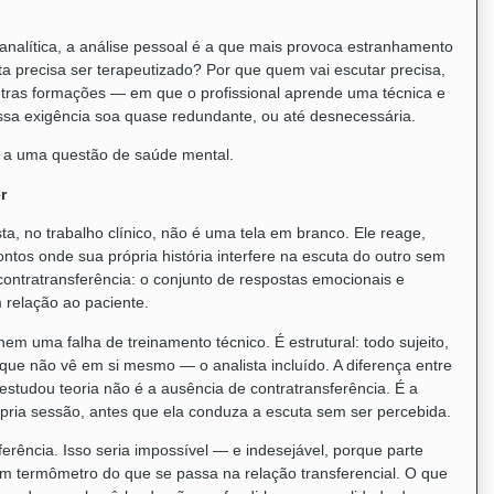
analítica, a análise pessoal é a que mais provoca estranhamento
a precisa ser terapeutizado? Por que quem vai escutar precisa,
tras formações — em que o profissional aprende uma técnica e
essa exigência soa quase redundante, ou até desnecessária.
z a uma questão de saúde mental.
r
sta, no trabalho clínico, não é uma tela em branco. Ele reage,
ntos onde sua própria história interfere na escuta do outro sem
ntratransferência: o conjunto de respostas emocionais e
 relação ao paciente.
em uma falha de treinamento técnico. É estrutural: todo sujeito,
 que não vê em si mesmo — o analista incluído. A diferença entre
studou teoria não é a ausência de contratransferência. É a
pria sessão, antes que ela conduza a escuta sem ser percebida.
ferência. Isso seria impossível — e indesejável, porque parte
, um termômetro do que se passa na relação transferencial. O que