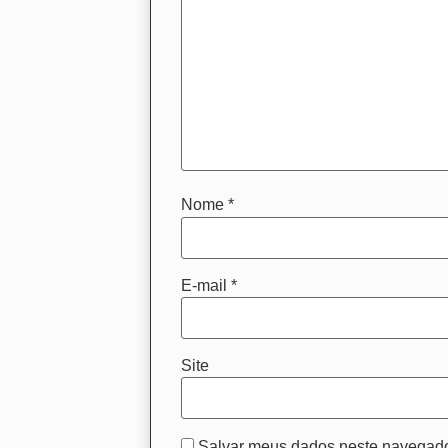
Nome
*
E-mail
*
Site
Salvar meus dados neste navegado