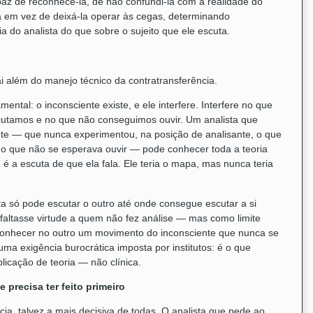
apaz de reconhecê-la, de não confundi-la com a realidade do
a em vez de deixá-la operar às cegas, determinando
a do analista do que sobre o sujeito que ele escuta.
i além do manejo técnico da contratransferência.
ntal: o inconsciente existe, e ele interfere. Interfere no que
cutamos e no que não conseguimos ouvir. Um analista que
te — que nunca experimentou, na posição de analisante, o que
ar o que não se esperava ouvir — pode conhecer toda a teoria
 é a escuta de que ela fala. Ele teria o mapa, mas nunca teria
ta só pode escutar o outro até onde consegue escutar a si
altasse virtude a quem não fez análise — mas como limite
econhecer no outro um movimento do inconsciente que nunca se
ma exigência burocrática imposta por institutos: é o que
plicação de teoria — não clínica.
 precisa ter feito primeiro
a, talvez a mais decisiva de todas. O analista que pede ao