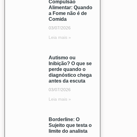
Compulsão
Alimentar: Quando
a Fome não é de
Comida
03/07/2026
Leia mais »
Autismo ou
Inibição? O que se
perde quando o
diagnóstico chega
antes da escuta
03/07/2026
Leia mais »
Borderline: O
Sujeito que testa o
limite do analista