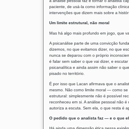
a análise pessoal faz é tornar o analista c
paciente, de usá-la como informação clínic
intervenções que dizem mais sobre a históri
Um limite estrutural, não moral
Mas há algo mais profundo em jogo, que va
A psicanálise parte de uma convicção fundame
dizemos, no que evitamos dizer, no que es
nunca se deparou com o próprio inconscien
é falar sem saber o que vai dizer, e escut
psicanalítica e ainda assim não saber o que
pisado no território.
É por isso que Lacan afirmava que o analis
mesmo. Não como limite moral — como se f
estrutural: simplesmente não é possível r
reconheceu em si. A análise pessoal não é u
autoriza a escuta. Sem ela, o que resta é a
O pedido que o analista faz — e o que ele
Há ainda uma dimensão ética nessa exigênci