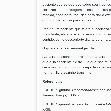
paciente que se debruce sobre seu inconsci
certezas que o protegem — esse analista pr
medida, esse percurso. Não para dar o ex
outro o que recusa para si mesmo.
Pedir a um paciente que tolere a incerteza
mais tarde, ela aparece na sessão como i
sentido, como desconforto diante de uma an
O que a análise pessoal produz
A análise pessoal não produz um analista 
que o inconsciente existe — e que isso mud
certezas, com o próprio desejo de saber an
nenhum livro sozinho transmite.
Referências
FREUD, Sigmund.
Recomendações aos Méd
Janeiro: Imago, 1996. v. XII.
FREUD, Sigmund.
Análise Terminável e Int
XXIII.