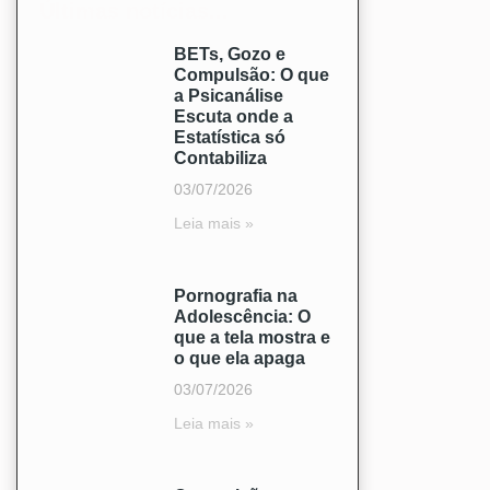
Últimas notícias...
BETs, Gozo e
Compulsão: O que
a Psicanálise
Escuta onde a
Estatística só
Contabiliza
03/07/2026
Leia mais »
Pornografia na
Adolescência: O
que a tela mostra e
o que ela apaga
03/07/2026
Leia mais »