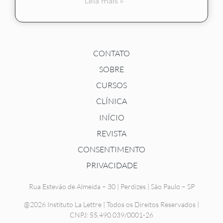
Leia mais »
CONTATO
SOBRE
CURSOS
CLÍNICA
INÍCIO
REVISTA
CONSENTIMENTO
PRIVACIDADE
Rua Estevão de Almeida – 30 | Perdizes | São Paulo – SP
@2026 Instituto La Lettre | Todos os Direitos Reservados |
CNPJ: 55.490.039/0001-26