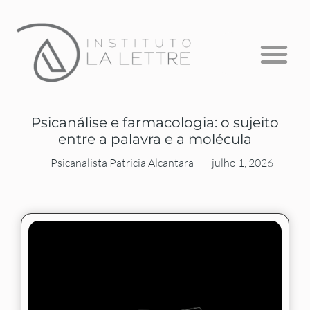
Formação em Psicanálise
Psicanálise com Crianças
A Escuta que Falta
Psicanálise e farmacologia: o sujeito
entre a palavra e a molécula
Psicanalista Patricia Alcantara
julho 1, 2026