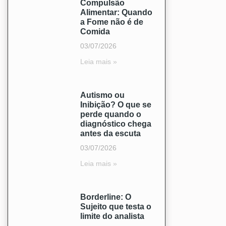
Compulsão
Alimentar: Quando
a Fome não é de
Comida
03/07/2026
Leia mais »
Autismo ou
Inibição? O que se
perde quando o
diagnóstico chega
antes da escuta
03/07/2026
Leia mais »
Borderline: O
Sujeito que testa o
limite do analista