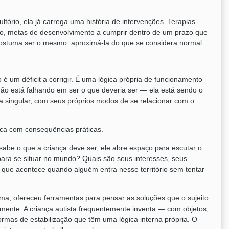
tório, ela já carrega uma história de intervenções. Terapias
to, metas de desenvolvimento a cumprir dentro de um prazo que
, costuma ser o mesmo: aproximá-la do que se considera normal.
 é um déficit a corrigir. É uma lógica própria de funcionamento
 não está falhando em ser o que deveria ser — ela está sendo o
va singular, com seus próprios modos de se relacionar com o
ica com consequências práticas.
abe o que a criança deve ser, ele abre espaço para escutar o
 para se situar no mundo? Quais são seus interesses, seus
 que acontece quando alguém entra nesse território sem tentar
ma, ofereceu ferramentas para pensar as soluções que o sujeito
ilmente. A criança autista frequentemente inventa — com objetos,
rmas de estabilização que têm uma lógica interna própria. O