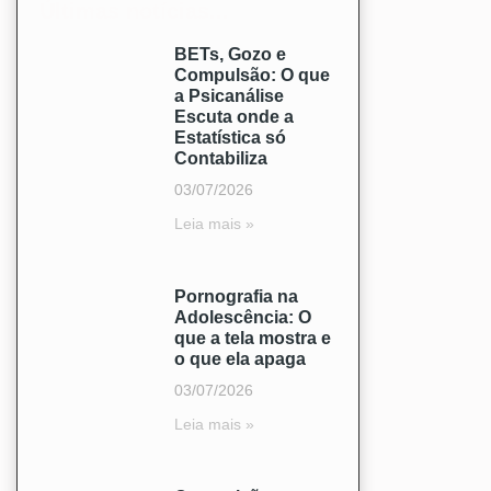
Últimas notícias...
BETs, Gozo e
Compulsão: O que
a Psicanálise
Escuta onde a
Estatística só
Contabiliza
03/07/2026
Leia mais »
Pornografia na
Adolescência: O
que a tela mostra e
o que ela apaga
03/07/2026
Leia mais »