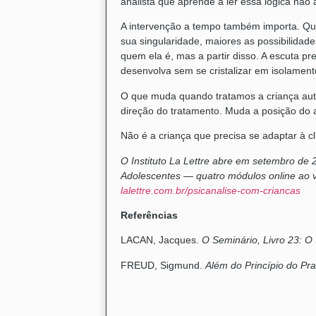
analista que aprende a ler essa lógica não 
A intervenção a tempo também importa. Qu
sua singularidade, maiores as possibilida
quem ela é, mas a partir disso. A escuta pr
desenvolva sem se cristalizar em isolament
O que muda quando tratamos a criança aut
direção do tratamento. Muda a posição do a
Não é a criança que precisa se adaptar à cl
O Instituto La Lettre abre em setembro de
Adolescentes — quatro módulos online ao v
lalettre.com.br/psicanalise-com-criancas
Referências
LACAN, Jacques.
O Seminário, Livro 23: O
FREUD, Sigmund.
Além do Princípio do Pr
Compartilhe nas mídias: